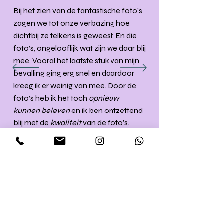
Bij het zien van de fantastische foto’s
zagen we tot onze verbazing hoe
dichtbij ze telkens is geweest. En die
foto’s, ongelooflijk wat zijn we daar blij
mee. Vooral het laatste stuk van mijn
bevalling ging erg snel en daardoor
kreeg ik er weinig van mee. Door de
foto’s heb ik het toch
opnieuw
kunnen beleven
en ik ben ontzettend
blij met de
kwaliteit
van de foto’s.
Hoewel je misschien verwacht dat je
beelden ontvangt welke je liever niet
ziet, ben ik echt verrast door
klasse
die
het uitstraalt. De foto’s zijn
puur,
krachtig en intens mooi.'
Janine & Jonathan