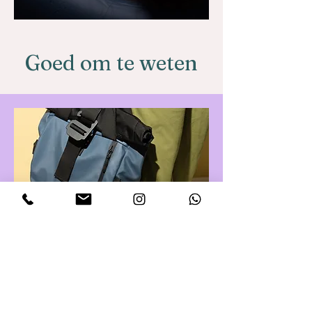
Goed om te weten
Ik sta 24/7 voor je op wacht vanaf 37
weken.
Mocht onverhoopt het kindje toch eerder
geboren, houden we intensief contact om te