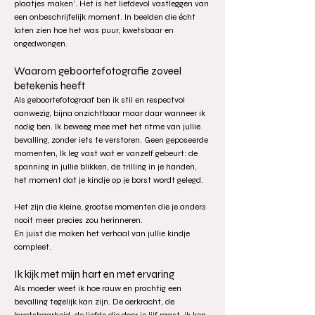
plaatjes maken’. Het is het liefdevol vastleggen van
een onbeschrijfelijk moment. In beelden die écht
laten zien hoe het was puur, kwetsbaar en
ongedwongen.
Waarom geboortefotografie zoveel
betekenis heeft
Als geboortefotograaf ben ik stil en respectvol
aanwezig, bijna onzichtbaar maar daar wanneer ik
nodig ben. Ik beweeg mee met het ritme van jullie
bevalling, zonder iets te verstoren. Geen geposeerde
momenten, Ik leg vast wat er vanzelf gebeurt: de
spanning in jullie blikken, de trilling in je handen,
het moment dat je kindje op je borst wordt gelegd.
Het zijn die kleine, grootse momenten die je anders
nooit meer precies zou herinneren.
En juist die maken het verhaal van jullie kindje
compleet.
Ik kijk met mijn hart en met ervaring
Als moeder weet ik hoe rauw en prachtig een
bevalling tegelijk kan zijn. De oerkracht, de