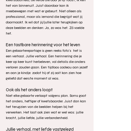
kwetsbaarheid, de liefde die door je lijf raast, ik ken
het van binnenuit. Juist daardoor kan ik
meebewegen met wat er gebeurt. Niet alleen als
professional, maar als iemand die begrijpt wat jij
doormaakt. Ik wil dat jij/jullie later terugkijken op
deze beelden en denken: Ja, zo was het. Zó voelde
het.
Een tastbare herinnering voor het leven
Een geboortereportage is geen reeks foto’s het is
een verhaal. Jullie verhaal. Een herinnering die je
keer op keer kunt herbeleven, vol details die anders
verloren zouden gaan. Een tijdloos cadeau aan jezelf
en aan je kindje: zodat hij of zij ooit kan zien hoe
geliefd dat eerste moment al was.
Ook als het anders loopt
Niet elke geboorte verloopt volgens plan. Soms gaat
het anders, heftiger of kwetsbaarder. Juist dan kan
het terugzien van de beelden helpen bij het
verwerken. Het laat ook zien wat er wel was: jullie
kracht, jullie liefde, jullie verbondenheid.
Jullie verhaal, met liefde vastgelegd