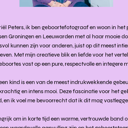
iël Peters, ik ben geboortefotograaf en woon in he
sen Groningen en Leeuwarden met al haar mooie dorp
svol kunnen zijn voor anderen, juist op dit meest int
ven. Met mijn creatieve blik en liefde voor het verte
geboortes vast op een pure, respectvolle en integere m
en kind is een van de meest indrukwekkende gebeurte
, krachtig en intens mooi. Deze fascinatie voor het g
ad, en ik voel me bevoorrecht dat ik dit mag vastlegg
ngrijk om in korte tijd een warme, vertrouwde band o
een waardevolle aanvulling zijn op het geboorteteam