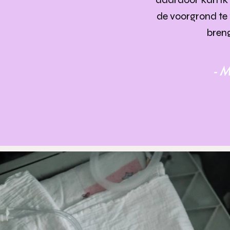
de voorgrond te 
breng
- M