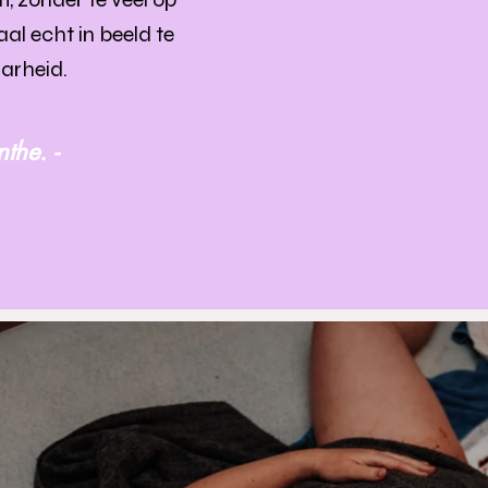
al echt in beeld te
aarheid.
the. -