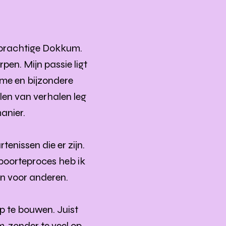
t prachtige Dokkum.
en. Mijn passie ligt
ieme en bijzondere
llen van verhalen leg
anier.
nissen die er zijn.
eboorteproces heb ik
en voor anderen.
p te bouwen. Juist
, zonder te veel op