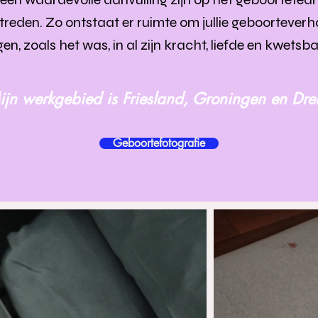
treden. Zo ontstaat er ruimte om jullie geboorteverha
en, zoals het was, in al zijn kracht, liefde en kwetsb
ijn werkgebied is Friesland, Groningen en Dren
Geboortefotografie