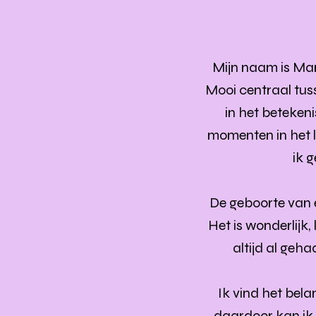
Mijn naam is Mar
Mooi centraal tus
in het betekeni
momenten in het le
ik 
De geboorte van e
Het is wonderlijk
altijd al geh
Ik vind het bela
daardoor kan ik 